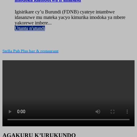
Igisirikare cy’u Burundi (FDNB) cyateye intambwe
idasanzwe mu mateka yacyo kimurika imodoka ya mbere
yakorewe imbere...
Utuntu n'utundi
Stella Pub Plus bar & restaurant
AGAKURU K’URUKUNDO