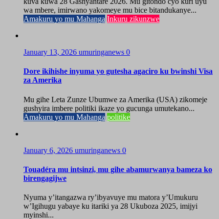
kuva kuwa 28 Gashyantare 2026. Mu gitondo cyo kuri uyu
wa mbere, imirwano yakomeye mu bice bitandukanye...
Amakuru yo mu Mahanga
Inkuru zikunzwe
January 13, 2026
umuringanews
0
Dore ikihishe inyuma yo gutesha agaciro ku bwinshi Visa
za Amerika
Mu gihe Leta Zunze Ubumwe za Amerika (USA) zikomeje
gushyira imbere politiki ikaze yo gucunga umutekano...
Amakuru yo mu Mahanga
politike
January 6, 2026
umuringanews
0
Touadéra mu intsinzi, mu gihe abamurwanya bameza ko
birengagijwe
Nyuma y’itangazwa ry’ibyavuye mu matora y’Umukuru
w’Igihugu yabaye ku itariki ya 28 Ukuboza 2025, imijyi
myinshi...