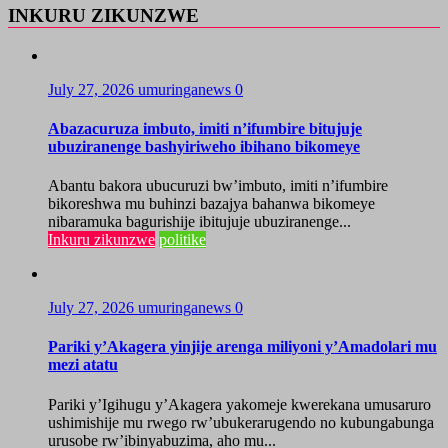
INKURU ZIKUNZWE
July 27, 2026
umuringanews
0
Abazacuruza imbuto, imiti n’ifumbire bitujuje
ubuziranenge bashyiriweho ibihano bikomeye
Abantu bakora ubucuruzi bw’imbuto, imiti n’ifumbire
bikoreshwa mu buhinzi bazajya bahanwa bikomeye
nibaramuka bagurishije ibitujuje ubuziranenge...
Inkuru zikunzwe
politike
July 27, 2026
umuringanews
0
Pariki y’Akagera yinjije arenga miliyoni y’Amadolari mu
mezi atatu
Pariki y’Igihugu y’Akagera yakomeje kwerekana umusaruro
ushimishije mu rwego rw’ubukerarugendo no kubungabunga
urusobe rw’ibinyabuzima, aho mu...