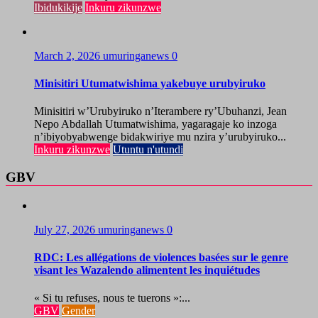
Ibidukikije
Inkuru zikunzwe
March 2, 2026
umuringanews
0
Minisitiri Utumatwishima yakebuye urubyiruko
Minisitiri w’Urubyiruko n’Iterambere ry’Ubuhanzi, Jean
Nepo Abdallah Utumatwishima, yagaragaje ko inzoga
n’ibiyobyabwenge bidakwiriye mu nzira y’urubyiruko...
Inkuru zikunzwe
Utuntu n'utundi
GBV
July 27, 2026
umuringanews
0
RDC: Les allégations de violences basées sur le genre
visant les Wazalendo alimentent les inquiétudes
« Si tu refuses, nous te tuerons »:...
GBV
Gender