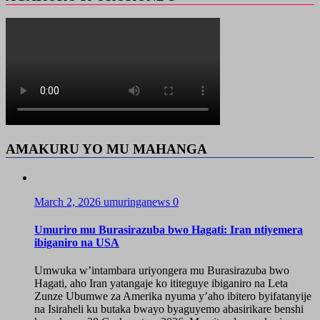
AMAKURU YO MU MAHANGA
March 2, 2026
umuringanews
0
Umuriro mu Burasirazuba bwo Hagati: Iran ntiyemera
ibiganiro na USA
Umwuka w’intambara uriyongera mu Burasirazuba bwo
Hagati, aho Iran yatangaje ko ititeguye ibiganiro na Leta
Zunze Ubumwe za Amerika nyuma y’aho ibitero byifatanyije
na Isiraheli ku butaka bwayo byaguyemo abasirikare benshi