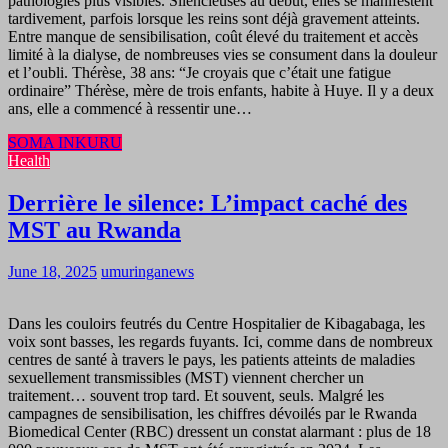
pathologies plus visibles. Silencieuses au début, elles se manifestent
tardivement, parfois lorsque les reins sont déjà gravement atteints.
Entre manque de sensibilisation, coût élevé du traitement et accès
limité à la dialyse, de nombreuses vies se consument dans la douleur
et l’oubli. Thérèse, 38 ans: “Je croyais que c’était une fatigue
ordinaire” Thérèse, mère de trois enfants, habite à Huye. Il y a deux
ans, elle a commencé à ressentir une…
SOMA INKURU
Health
Derrière le silence: L’impact caché des
MST au Rwanda
June 18, 2025
umuringanews
Dans les couloirs feutrés du Centre Hospitalier de Kibagabaga, les
voix sont basses, les regards fuyants. Ici, comme dans de nombreux
centres de santé à travers le pays, les patients atteints de maladies
sexuellement transmissibles (MST) viennent chercher un
traitement… souvent trop tard. Et souvent, seuls. Malgré les
campagnes de sensibilisation, les chiffres dévoilés par le Rwanda
Biomedical Center (RBC) dressent un constat alarmant : plus de 18