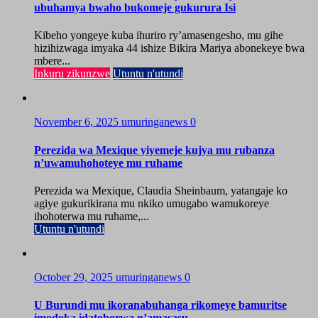
ubuhamya bwaho bukomeje gukurura Isi
Kibeho yongeye kuba ihuriro ry’amasengesho, mu gihe
hizihizwaga imyaka 44 ishize Bikira Mariya abonekeye bwa
mbere...
Inkuru zikunzwe
Utuntu n'utundi
November 6, 2025
umuringanews
0
Perezida wa Mexique yiyemeje kujya mu rubanza
n’uwamuhohoteye mu ruhame
Perezida wa Mexique, Claudia Sheinbaum, yatangaje ko
agiye gukurikirana mu nkiko umugabo wamukoreye
ihohoterwa mu ruhame,...
Utuntu n'utundi
October 29, 2025
umuringanews
0
U Burundi mu ikoranabuhanga rikomeye bamuritse
imodoka idatoborwa n’amasasu