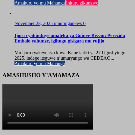
Amakuru yo mu Mahanga
Inkuru zikunzwe
November 28, 2025
umuringanews
0
Ijoro ryahinduye amateka ya Guinée-Bissau: Perezida
Embalo yahunze, igihugu gisigara mu rujijo
Mu ijoro ryakeye ryo kuwa Kane tariki ya 27 Ugushyingo
2025, indege iteguwe n’umuryango wa CEDEAO...
Amakuru yo mu Mahanga
AMASHUSHO Y’AMAMAZA