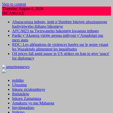
Skip to content
Thursday, August 6, 2026
INCAMAKE
Abazacuruza imbuto, imiti n’ifumbire bitujuje ubuziranenge
bashyiriweho ibihano bikomeye
AFC/M23 na Twirwaneho bakomeje kwagura imbago
Pariki y’Akagera yinjije arenga miliyoni y’Amadolari mu
mezi atatu
RDC: Les allégations de violences basées sur le genre visant
les Wazalendo alimentent les inquiétudes
Oil prices fall amid pause in US strikes on Iran to give 'space'
for diplomacy
politike
Ubuzima
Inkuru zicukumbuye
Ibidukikije
Inkuru Zamamaza
Amakuru yo mu Mahanga
Imyidagaduro
Imikino