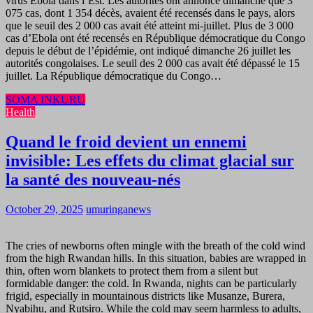
virus Ebola dans l’Est. Les autorités ont annoncé dimanche que 3
075 cas, dont 1 354 décès, avaient été recensés dans le pays, alors
que le seuil des 2 000 cas avait été atteint mi-juillet. Plus de 3 000
cas d’Ebola ont été recensés en République démocratique du Congo
depuis le début de l’épidémie, ont indiqué dimanche 26 juillet les
autorités congolaises. Le seuil des 2 000 cas avait été dépassé le 15
juillet. La République démocratique du Congo…
SOMA INKURU
Health
Quand le froid devient un ennemi
invisible: Les effets du climat glacial sur
la santé des nouveau-nés
October 29, 2025
umuringanews
The cries of newborns often mingle with the breath of the cold wind
from the high Rwandan hills. In this situation, babies are wrapped in
thin, often worn blankets to protect them from a silent but
formidable danger: the cold. In Rwanda, nights can be particularly
frigid, especially in mountainous districts like Musanze, Burera,
Nyabihu, and Rutsiro. While the cold may seem harmless to adults,