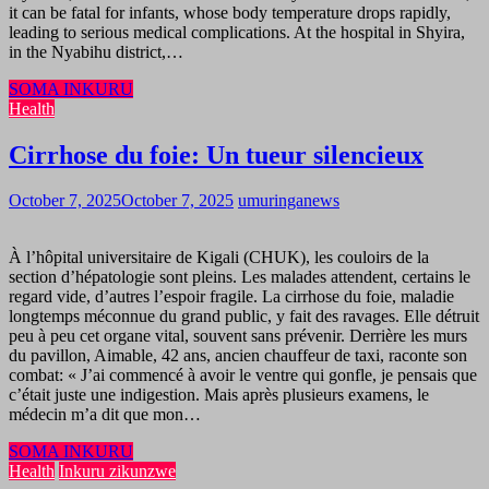
it can be fatal for infants, whose body temperature drops rapidly,
leading to serious medical complications. At the hospital in Shyira,
in the Nyabihu district,…
SOMA INKURU
Health
Cirrhose du foie: Un tueur silencieux
October 7, 2025
October 7, 2025
umuringanews
À l’hôpital universitaire de Kigali (CHUK), les couloirs de la
section d’hépatologie sont pleins. Les malades attendent, certains le
regard vide, d’autres l’espoir fragile. La cirrhose du foie, maladie
longtemps méconnue du grand public, y fait des ravages. Elle détruit
peu à peu cet organe vital, souvent sans prévenir. Derrière les murs
du pavillon, Aimable, 42 ans, ancien chauffeur de taxi, raconte son
combat: « J’ai commencé à avoir le ventre qui gonfle, je pensais que
c’était juste une indigestion. Mais après plusieurs examens, le
médecin m’a dit que mon…
SOMA INKURU
Health
Inkuru zikunzwe