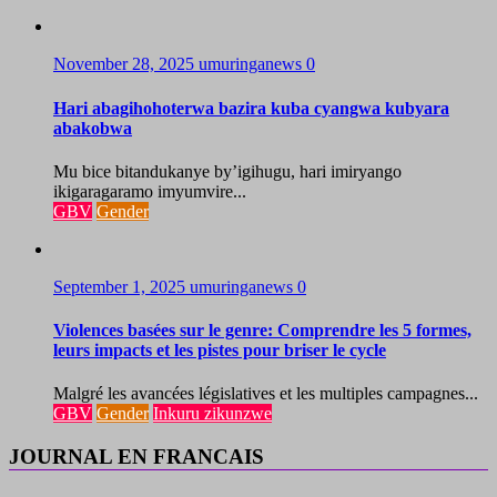
November 28, 2025
umuringanews
0
Hari abagihohoterwa bazira kuba cyangwa kubyara
abakobwa
Mu bice bitandukanye by’igihugu, hari imiryango
ikigaragaramo imyumvire...
GBV
Gender
September 1, 2025
umuringanews
0
Violences basées sur le genre: Comprendre les 5 formes,
leurs impacts et les pistes pour briser le cycle
Malgré les avancées législatives et les multiples campagnes...
GBV
Gender
Inkuru zikunzwe
JOURNAL EN FRANCAIS