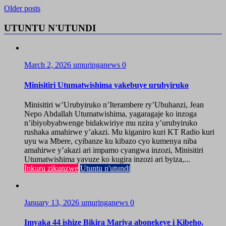
Older posts
UTUNTU N'UTUNDI
March 2, 2026
umuringanews
0
Minisitiri Utumatwishima yakebuye urubyiruko
Minisitiri w’Urubyiruko n’Iterambere ry’Ubuhanzi, Jean
Nepo Abdallah Utumatwishima, yagaragaje ko inzoga
n’ibiyobyabwenge bidakwiriye mu nzira y’urubyiruko
rushaka amahirwe y’akazi. Mu kiganiro kuri KT Radio kuri
uyu wa Mbere, cyibanze ku kibazo cyo kumenya niba
amahirwe y’akazi ari impamo cyangwa inzozi, Minisitiri
Utumatwishima yavuze ko kugira inzozi ari byiza,...
Inkuru zikunzwe
Utuntu n'utundi
January 13, 2026
umuringanews
0
Imyaka 44 ishize Bikira Mariya abonekeye i Kibeho,